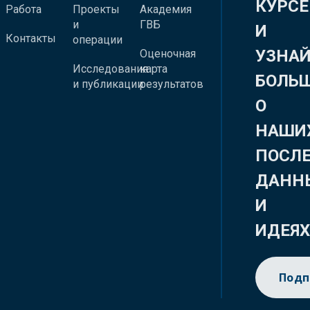
КУРСЕ
Работа
Проекты
Академия
и
ГВБ
И
Контакты
операции
УЗНА
Оценочная
Исследования
карта
БОЛЬ
и публикации
результатов
О
НАШИ
ПОСЛ
ДАНН
И
ИДЕЯ
Подп