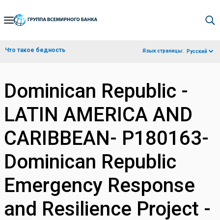
Skip
to
Main
Что такое бедность
Язык страницы:
Русский
Navigation
Dominican Republic -
LATIN AMERICA AND
CARIBBEAN- P180163-
Dominican Republic
Emergency Response
and Resilience Project -