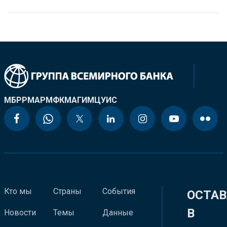
МБРР
МАР
МФК
МАГИ
МЦУИС
Кто мы
Страны
События
ОСТАВ
В
Новости
Темы
Данные