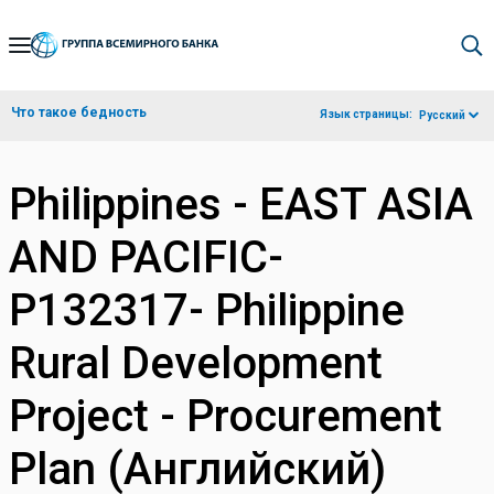
Skip
to
Main
Что такое бедность
Язык страницы:
Русский
Navigation
Philippines - EAST ASIA
AND PACIFIC-
P132317- Philippine
Rural Development
Project - Procurement
Plan (Английский)