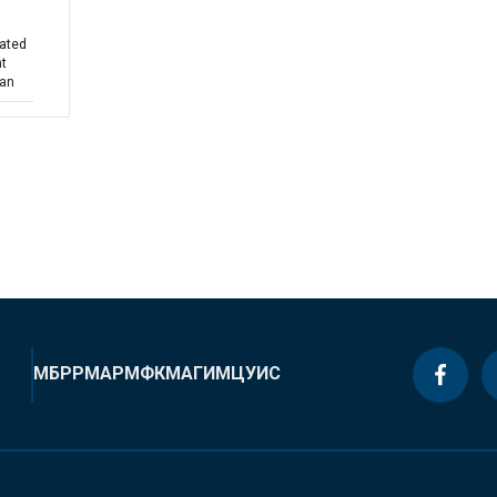
rated
t
lan
МБРР
МАР
МФК
МАГИ
МЦУИС