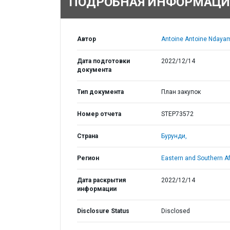
ПОДРОБНАЯ ИНФОРМАЦИ
Автор
Antoine Antoine Ndayam
Дата подготовки
2022/12/14
документа
Тип документа
План закупок
Номер отчета
STEP73572
Страна
Бурунди,
Регион
Eastern and Southern Af
Дата раскрытия
2022/12/14
информации
Disclosure Status
Disclosed