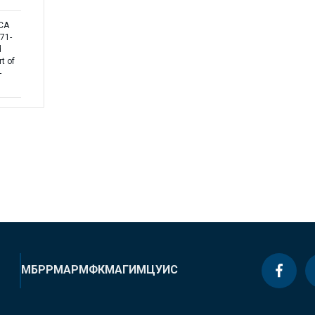
ICA
71-
d
rt of
-
МБРР
МАР
МФК
МАГИ
МЦУИС