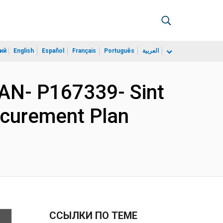
ий
English
Español
Français
Português
العربية
AN- P167339- Sint
ocurement Plan
ССЫЛКИ ПО ТЕМЕ