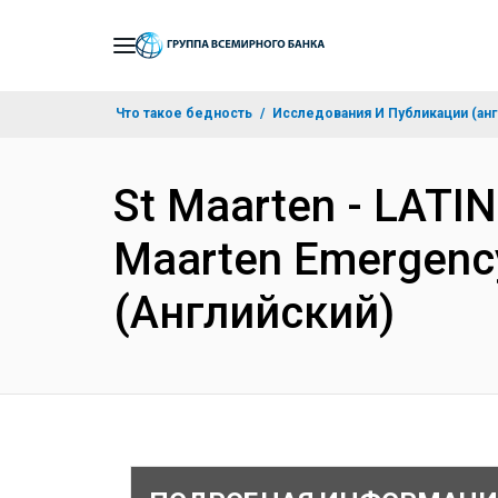
Skip
to
Main
Что такое бедность
Исследования И Публикации (анг
Navigation
St Maarten - LAT
Maarten Emergency 
(Английский)