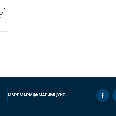
RICA
39-
y
МБРР
МАР
МФК
МАГИ
МЦУИС