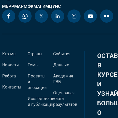
МБРР
МАР
МФК
МАГИ
МЦУИС
Кто мы
Страны
События
ОСТАВ
В
Новости
Темы
Данные
КУРСЕ
Работа
Проекты
Академия
и
ГВБ
И
Контакты
операции
УЗНА
Оценочная
Исследования
карта
БОЛЬ
и публикации
результатов
О