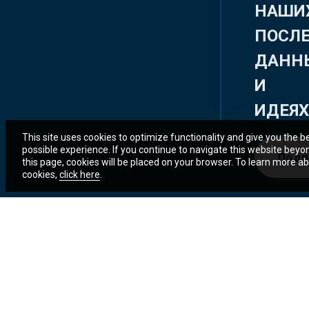
НАШИ
ПОСЛ
ДАНН
И
ИДЕЯ
This site uses cookies to optimize functionality and give you the b
possible experience. If you continue to navigate this website beyo
Подп
this page, cookies will be placed on your browser. To learn more a
cookies,
click here
.
© 2025 Группа Всемирного банка.
Правовая информация
Все права сохранены.
Уведомление о порядке использования конфиденциальных данных
Доступность сайта
Доступ к информации