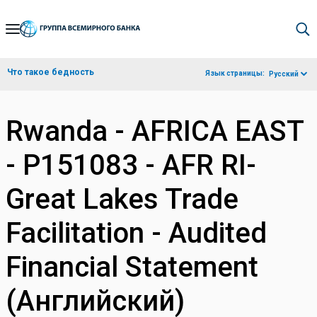
Skip
to
Main
Что такое бедность
Язык страницы:
Русский
Navigation
Rwanda - AFRICA EAST
- P151083 - AFR RI-
Great Lakes Trade
Facilitation - Audited
Financial Statement
(Английский)