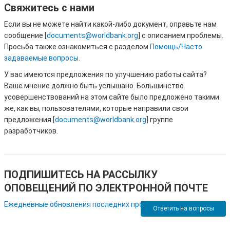
Другие исследования в области
Свяжитесь с нами
Culture and Cultural Practice
здравоохранения
Если вы не можете найти какой-либо документ, оправьте нам
сообщение [
documents@worldbank.org
] с описанием проблемы.
Culture in Sustainable Development
Другие исследования в области
Просьба также ознакомиться с разделом
Помощь/Часто
инфраструктуры
задаваемые вопросы
.
Ethics & Belief Systems
Другие исследования в области
У вас имеются предложения по улучшению работы сайта?
Indigenous Peoples
образования
Ваше мнение должно быть услышано. Большинство
усовершенствований на этом сайте было предложено такими
Language & Communication
Другие исследования в области сельского
же, как вы, пользователями, которые направили свои
хозяйства
предложения [
documents@worldbank.org
] группе
Literature & Folklore
разработчиков.
Другие исследования в области
Education
социальной защиты
ПОДПИШИТЕСЬ НА РАССЫЛКУ
Access & Equity in Basic Education
Другие исследования в области
ОПОВЕЩЕНИЙ ПО ЭЛЕКТРОННОЙ ПОЧТЕ
финансовой подотчетности
Adult Outreach
Ежедневные обновления последних проектов и документов
Другие исследования в области экологии
Ответить на вопросы
Curriculum & Instruction