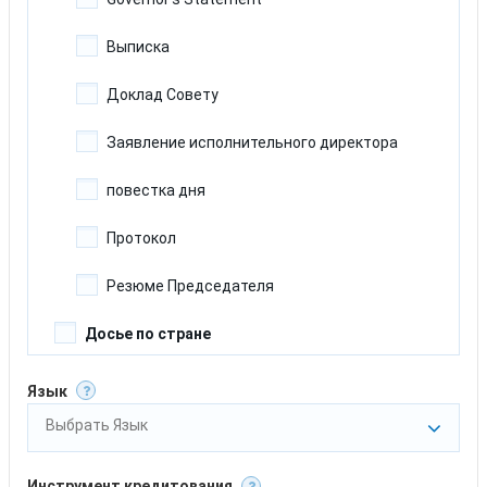
Commodity Risk Management
Выписка
Crops and Crop Management Systems
Доклад Совету
Dairies and Dairying
Заявление исполнительного директора
Fertilizers
повестка дня
Fisheries and Aquaculture
Протокол
Food Markets
Резюме Председателя
Food Security
Досье по стране
Forestry Management
Country Engagement Note
Язык
Livestock and Animal Husbandry
Выбрать Язык
Country Private Sector Diagnostics
Pest Management
Information Notice
Инструмент кредитования